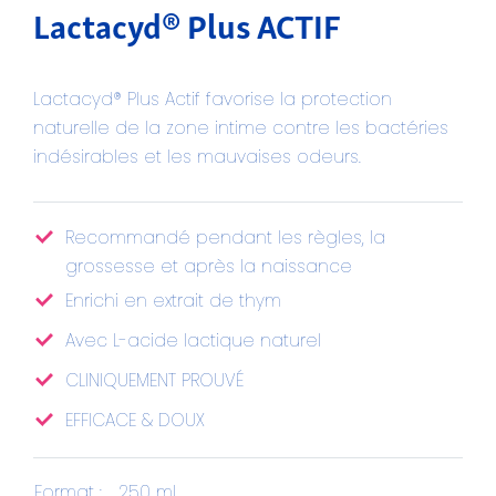
Lactacyd® Plus ACTIF
Lactacyd® Plus Actif favorise la protection
naturelle de la zone intime contre les bactéries
indésirables et les mauvaises odeurs.
Recommandé pendant les règles, la
grossesse et après la naissance
Enrichi en extrait de thym
Avec L-acide lactique naturel
CLINIQUEMENT PROUVÉ
EFFICACE & DOUX
Format :
250 ml