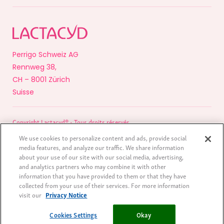
Perrigo Schweiz AG
Rennweg 38,
CH – 8001 Zürich
Suisse
Copyright Lactacyd® - Tous droits réservés
Mentions légales
We use cookies to personalize content and ads, provide social
media features, and analyze our traffic. We share information
“Intimate Hygiene Brand: N. 1 in the world”:
Nicholas Hall, global OTC
about your use of our site with our social media, advertising,
database DB6, sales in €mn, MAT Q4 2019
and analytics partners who may combine it with other
information that you have provided to them or that they have
collected from your use of their services. For more information
visit our
Privacy Notice
Cookies Settings
Cookies Settings
Acheter
maintenant
Okay