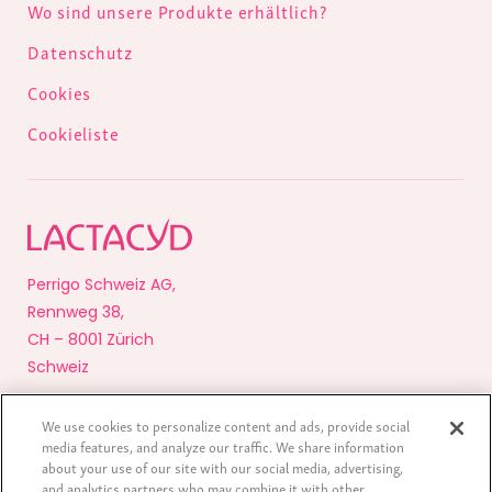
Wo sind unsere Produkte erhältlich?
Datenschutz
Cookies
Cookieliste
Perrigo Schweiz AG,
Rennweg 38,
CH – 8001 Zürich
Schweiz
We use cookies to personalize content and ads, provide social
Copyright 2020 PERRIGO - All right reserved
media features, and analyze our traffic. We share information
Impressum
about your use of our site with our social media, advertising,
and analytics partners who may combine it with other