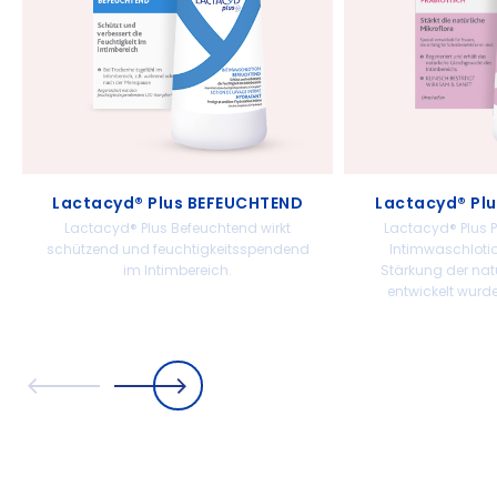
Lactacyd® Plus BEFEUCHTEND
Lactacyd® Pl
Lactacyd® Plus Befeuchtend wirkt
Lactacyd® Plus Pr
schützend und feuchtigkeitsspendend
Intimwaschlotion
im Intimbereich.
Stärkung der natü
entwickelt wurde