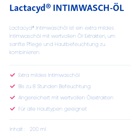
Lactacyd® INTIMWASCH-ÖL
Lactacyd® Intimwaschöl ist ein extra mildes
Intimwaschöl mit wertvollen Öl-Extrakten, um
sanfte Pflege und Hautbefeuchtung zu
kombinieren.
Extra mildes Intimwaschöl
Bis zu 8 Stunden Befeuchtung
Angereichert mit wertvollen Ölextrakten
Für alle Hauttypen geeignet
Inhalt :
200 ml